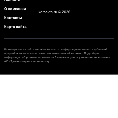
О компании
korsavto.ru © 2026
Контакты
Карта сайта
Размещенная на сайте serpuhov.korsavto.ru информация не является публичной
офертой и носит исключительно ознакомительный характер. Подробную
информацию об условиях и стоимости Вы можете узнать у менеджеров компании
АО «Тулаавтосервис» по телефону